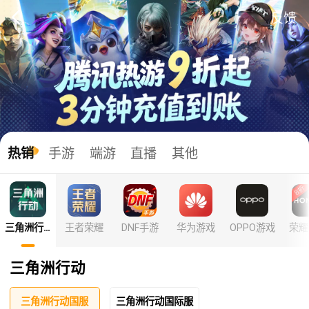
充值中心
反馈
热销
手游
端游
直播
其他
王者荣耀
DNF手游
华为游戏
OPPO游戏
荣耀
三角洲行动代充
三角洲行动
三角洲行动国服
三角洲行动国际服