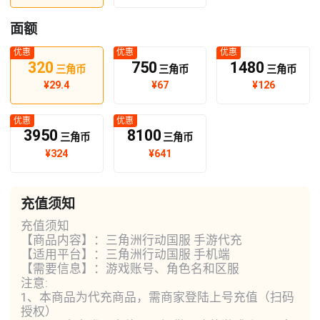
面额
优惠
优惠
优惠
320
750
1480
三角币
三角币
三角币
¥
29.4
¥
67
¥
126
优惠
优惠
3950
8100
三角币
三角币
¥
324
¥
641
充值须知
充值须知
【商品内容】：三角洲行动国服 手游代充
【适用平台】：三角洲行动国服 手机端
【需要信息】：游戏账号、角色名和区服
注意:
1、本商品为代充商品，需商家登陆上号充值（扫码
授权）