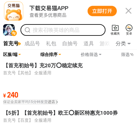

搜索
召唤英雄
的商品
收藏夹
安卓
首充号
成品号
礼包
自抽号
道具
游戏币
分类
代练
区服/端
综合排序
价格筛选
筛选
【首充初始号】充20万⭕稳定续充
全部客户端
全部服务器
首充号【其他】
全服通用
其他
服务器

0-30
30-100
100-200
240
¥
保证金卖家
平均15分钟发货
进店

游戏鹰
200-500
500-1000
1000-3000
【5折】【首充初始号】欧王⭕新区特惠充1000券
首充号【百度】
全服通用
百度
3000以上
安卓服务器