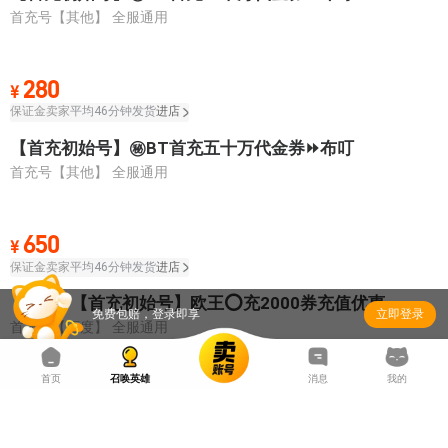
首充号【其他】
全服通用
280
¥
保证金卖家
平均46分钟发货
进店
【首充初始号】㊙BT首充五十万代金券⏩布叮
首充号【其他】
全服通用
650
¥
保证金卖家
平均46分钟发货
进店
【5折】【首充初始号】欧王⭕充2000券充值优惠
免费包赔，登录即享
立即登录
首充号【百度】
全服通用
首页
召唤英雄
消息
我的
1,000
¥
保证金卖家
平均30分钟发货
进店
