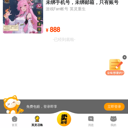
未绑手机号，未绑邮箱，只有账号
群星归位
诺亚方舟
游戏Fan帐号
英灵重生
- 已经到底啦 -
888
¥
-已经到底啦-
免费包赔，登录即享
立即登录
首页
英灵召唤
消息
我的