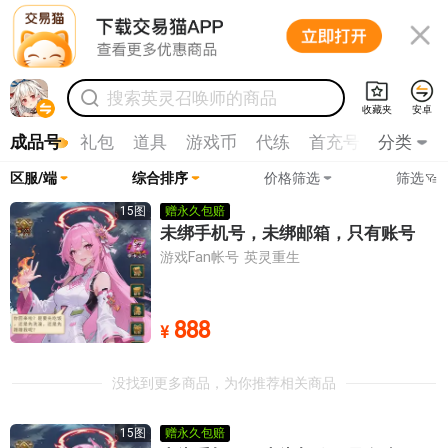

搜索
英灵召唤师
的商品
收藏夹
安卓
成品号
礼包
道具
游戏币
代练
首充号
分类
渠道充值
区服/端
综合排序
价格筛选
筛选
AI智能风控已为您拦截黑号，请安心选购
15
图
赠永久包赔
全部客户端
未绑手机号，未绑邮箱，只有账号
全部服务器
游戏Fan帐号
英灵重生
游戏Fan
服务器

0-30
30-100
100-200
888
¥

200-500
500-1000
1000-3000
没找到更多商品，为你推荐相关商品
3000以上
安卓服务器
英灵重生
15
图
赠永久包赔